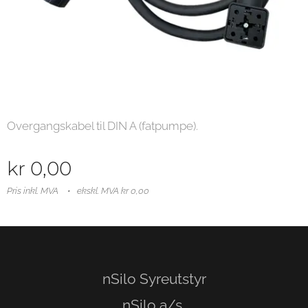
Overgangskabel til DIN A (fatpumpe).
kr
0,00
Pris inkl. MVA
ekskl. MVA kr 0,00
nSilo Syreutstyr
nSilo a/s