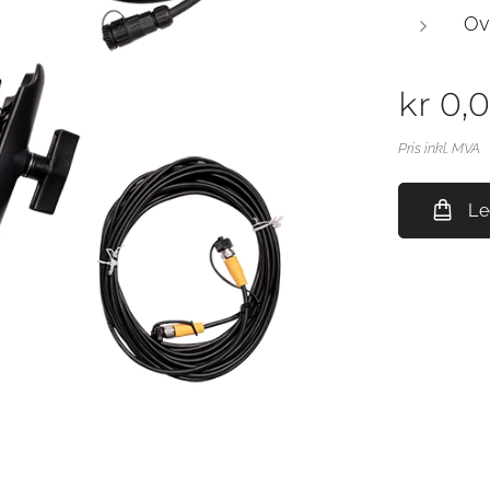
Ov
kr
0,
Pris inkl. MVA
Le