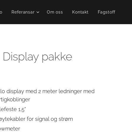
o
Referansar
Om oss
Kontakt
Fagstoff
o Display pakke
ilo display med 2 meter ledninger med
rtigkoblinger
lefeste 1,5"
øytekabler for signal og strøm
owmeter