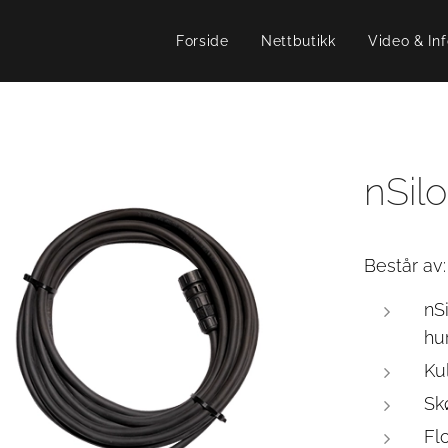
Forside
Nettbutikk
Video & Inf
nSil
Består av:
nS
hu
Ku
Sk
Fl